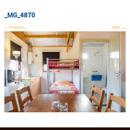
_MG_4870
← Previous
Next →
Image navigation