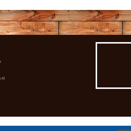
n
.nl