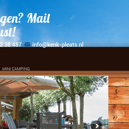
gen? Mail
ust!
2 38 487
info@kenk-pleats.nl
MINI CAMPING