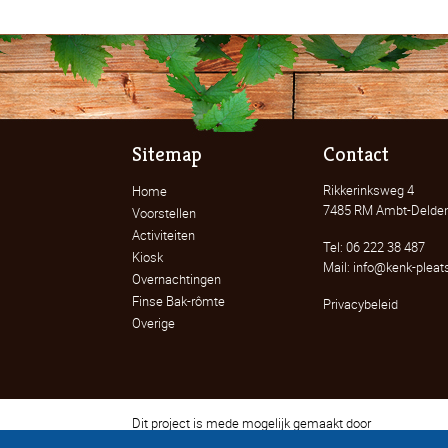
Sitemap
Contact
Rikkerinksweg 4
Home
7485 RM Ambt-Delde
Voorstellen
Activiteiten
Tel: 06 222 38 487
Kiosk
Mail: info@kenk-pleats
Overnachtingen
Finse Bak-rômte
Privacybeleid
Overige
Dit project is mede mogelijk gemaakt door