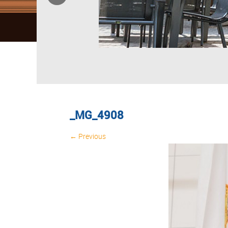
_MG_4908
← Previous
Image navigation