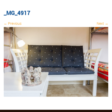
_MG_4917
← Previous
Next →
Image navigation