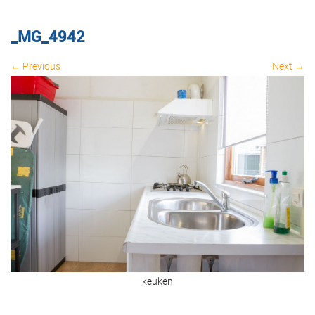
_MG_4942
← Previous
Next →
Image navigation
keuken