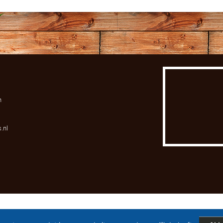
n
.nl