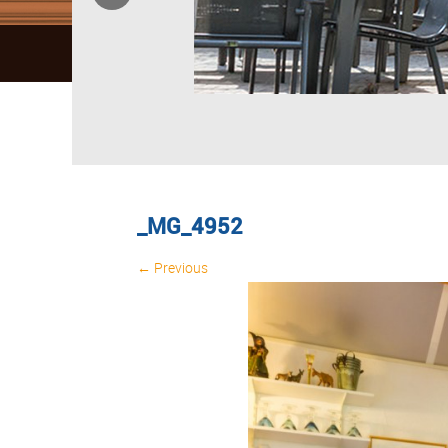
_MG_4952
← Previous
Image navigation