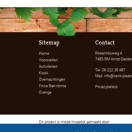
Sitemap
Contact
Rikkerinksweg 4
Home
7485 RM Ambt-Delde
Voorstellen
Activiteiten
Tel: 06 222 38 487
Kiosk
Mail: info@kenk-pleats
Overnachtingen
Finse Bak-rômte
Privacybeleid
Overige
Dit project is mede mogelijk gemaakt door