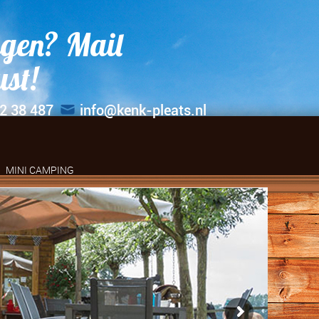
gen? Mail
ust!
2 38 487
info@kenk-pleats.nl
MINI CAMPING