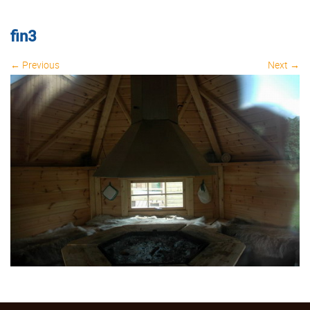
fin3
← Previous
Next →
Image navigation