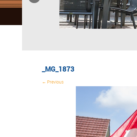
_MG_1873
← Previous
Image navigation