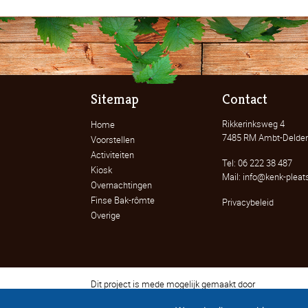
Sitemap
Contact
Rikkerinksweg 4
Home
7485 RM Ambt-Delde
Voorstellen
Activiteiten
Tel: 06 222 38 487
Kiosk
Mail: info@kenk-pleats
Overnachtingen
Finse Bak-rômte
Privacybeleid
Overige
Dit project is mede mogelijk gemaakt door