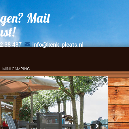
gen? Mail
ust!
2 38 487
info@kenk-pleats.nl
MINI CAMPING