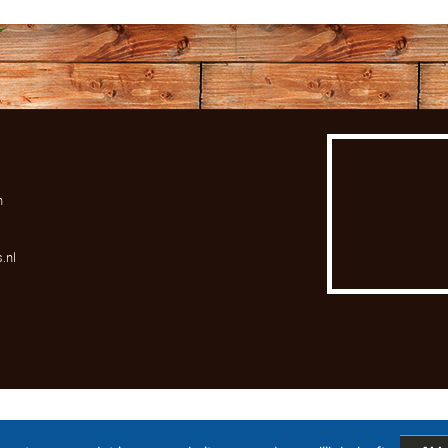
n
.nl