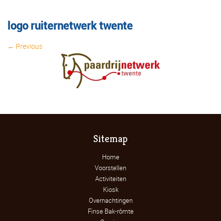
logo ruiternetwerk twente
← Previous
Image navigation
Sitemap
Home
Voorstellen
Activiteiten
Kiosk
Overnachtingen
Finse Bak-rômte