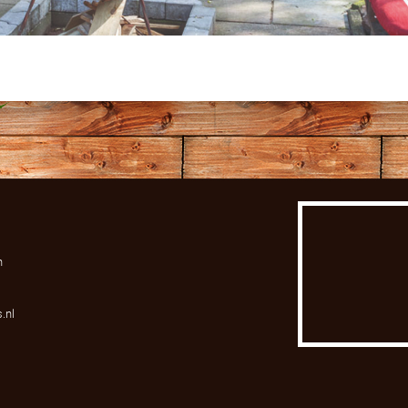
n
.nl