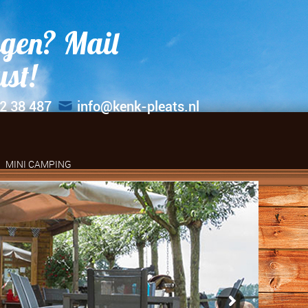
gen? Mail
ust!
2 38 487
info@kenk-pleats.nl
MINI CAMPING