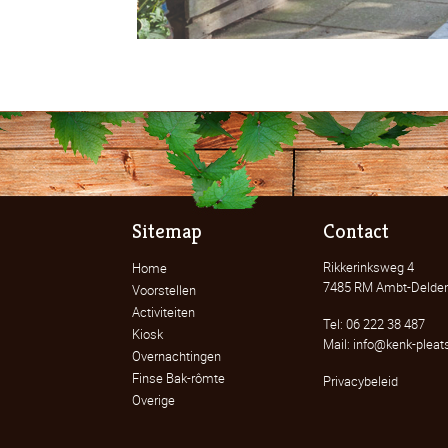
Sitemap
Contact
Rikkerinksweg 4
Home
7485 RM Ambt-Delde
Voorstellen
Activiteiten
Tel: 06 222 38 487
Kiosk
Mail: info@kenk-pleats
Overnachtingen
Finse Bak-rômte
Privacybeleid
Overige