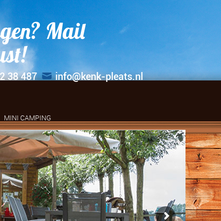
gen? Mail
ust!
2 38 487
info@kenk-pleats.nl
MINI CAMPING