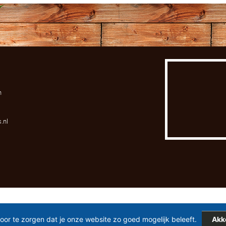
n
.nl
or te zorgen dat je onze website zo goed mogelijk beleeft.
Akk