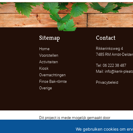
Sitemap
Contact
Rikkerinksweg 4
Home
7485 RM Ambt-Delde
Voorstellen
Activiteiten
Tel: 06 222 38 487
Kiosk
Mail: info@kenk-pleats
Overnachtingen
Finse Bak-rômte
Privacybeleid
Overige
Dit project is mede mogelijk gemaakt door
We gebruiken cookies om ervo