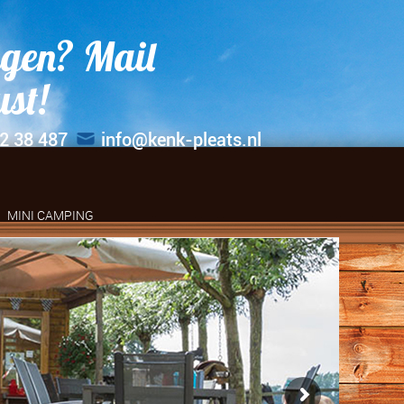
gen? Mail
ust!
2 38 487
info@kenk-pleats.nl
MINI CAMPING