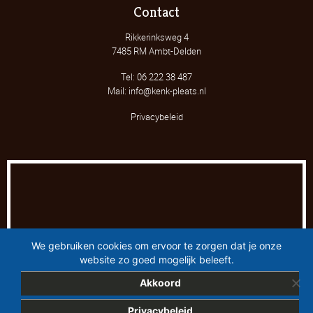
Contact
Rikkerinksweg 4
7485 RM Ambt-Delden
Tel: 06 222 38 487
Mail: info@kenk-pleats.nl
Privacybeleid
We gebruiken cookies om ervoor te zorgen dat je onze
website zo goed mogelijk beleeft.
Akkoord
Dit project is mede mogelijk gemaakt door
Privacybeleid